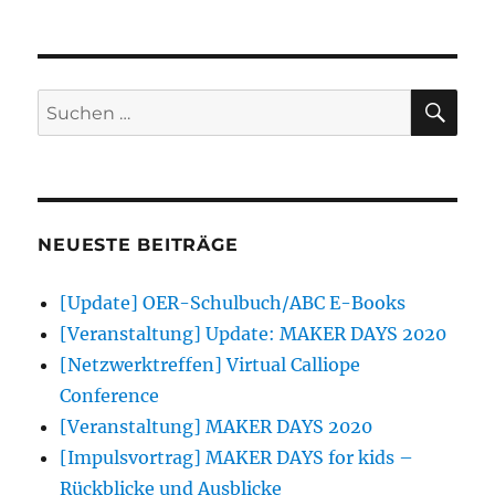
Textilwerkstatt
–
Bewegungsspiel
mit
Stoffwürfeln
SU
Suchen
nach:
NEUESTE BEITRÄGE
[Update] OER-Schulbuch/ABC E-Books
[Veranstaltung] Update: MAKER DAYS 2020
[Netzwerktreffen] Virtual Calliope
Conference
[Veranstaltung] MAKER DAYS 2020
[Impulsvortrag] MAKER DAYS for kids –
Rückblicke und Ausblicke