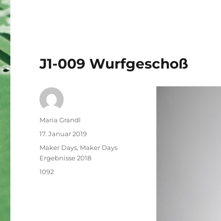
J1-009 Wurfgeschoß
Autor
Maria Grandl
Veröffentlicht
17. Januar 2019
am
Kategorien
Maker Days
,
Maker Days
Ergebnisse 2018
Schlagwörter
1092