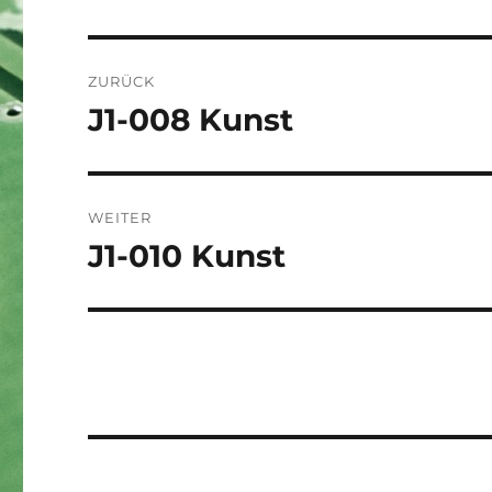
Beitragsnavigation
ZURÜCK
J1-008 Kunst
Vorheriger
Beitrag:
WEITER
J1-010 Kunst
Nächster
Beitrag: