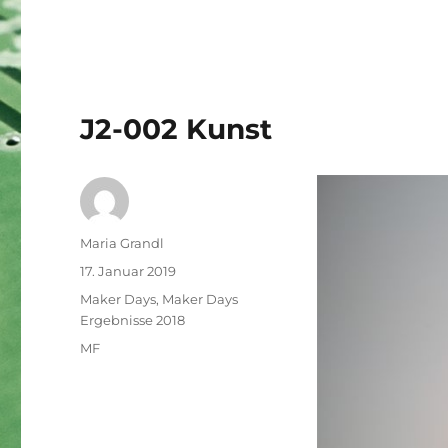
J2-002 Kunst
Autor
Maria Grandl
Veröffentlicht
17. Januar 2019
am
Kategorien
Maker Days
,
Maker Days
Ergebnisse 2018
Schlagwörter
MF