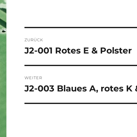
Beitragsnavigation
ZURÜCK
J2-001 Rotes E & Polster
Vorheriger
Beitrag:
WEITER
J2-003 Blaues A, rotes K
Nächster
Beitrag: