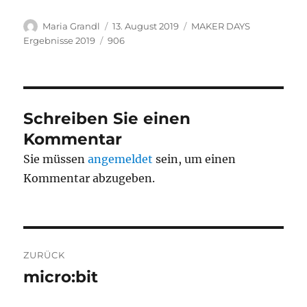
Autor
Veröffentlicht
Kategorien
Maria Grandl
13. August 2019
MAKER DAYS
am
Schlagwörter
Ergebnisse 2019
906
Schreiben Sie einen
Kommentar
Sie müssen
angemeldet
sein, um einen
Kommentar abzugeben.
Beitragsnavigation
ZURÜCK
micro:bit
Vorheriger
Beitrag: