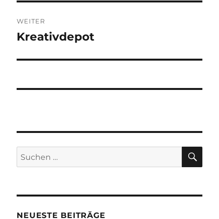
WEITER
Kreativdepot
Nächster
Beitrag:
SU
Suchen
nach:
NEUESTE BEITRÄGE