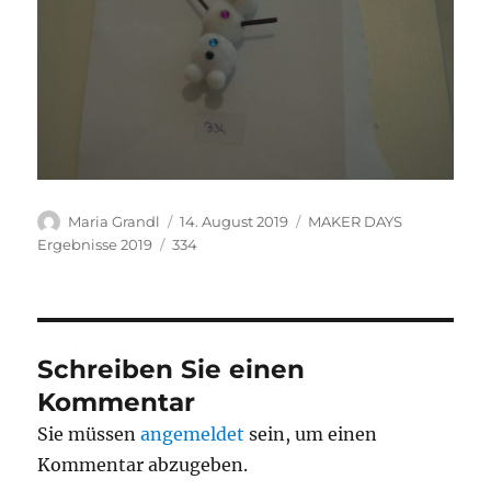
Autor
Veröffentlicht
Kategorien
Maria Grandl
14. August 2019
MAKER DAYS
am
Schlagwörter
Ergebnisse 2019
334
Schreiben Sie einen
Kommentar
Sie müssen
angemeldet
sein, um einen
Kommentar abzugeben.