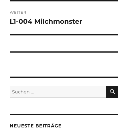
WEITER
L1-004 Milchmonster
Nächster
Beitrag:
SU
Suchen
nach:
NEUESTE BEITRÄGE