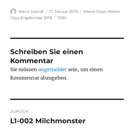
Autor
Veröffentlicht
Kategorien
Maria Grandl
17. Januar 2019
Maker Days
,
Maker
am
Schlagwörter
Days Ergebnisse 2018
1050
Schreiben Sie einen
Kommentar
Sie müssen
angemeldet
sein, um einen
Kommentar abzugeben.
Beitragsnavigation
ZURÜCK
L1-002 Milchmonster
Vorheriger
Beitrag: