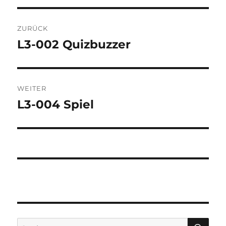
Beitragsnavigation
ZURÜCK
L3-002 Quizbuzzer
Vorheriger
Beitrag:
WEITER
L3-004 Spiel
Nächster
Beitrag:
SU
Suchen