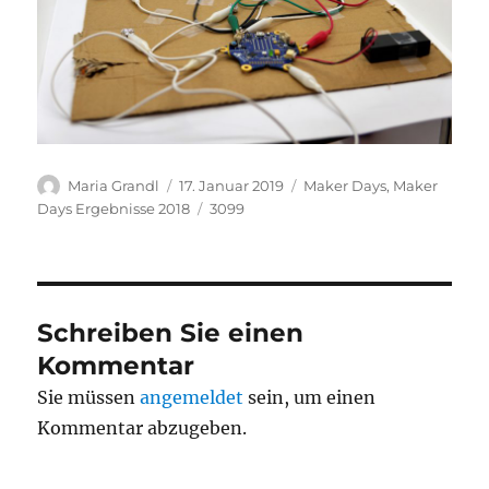
Autor
Veröffentlicht
Kategorien
Maria Grandl
17. Januar 2019
Maker Days
,
Maker
am
Schlagwörter
Days Ergebnisse 2018
3099
Schreiben Sie einen
Kommentar
Sie müssen
angemeldet
sein, um einen
Kommentar abzugeben.