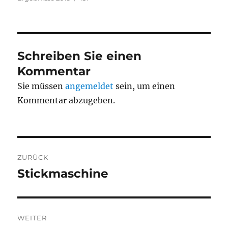
Schreiben Sie einen
Kommentar
Sie müssen
angemeldet
sein, um einen
Kommentar abzugeben.
Beitragsnavigation
ZURÜCK
Stickmaschine
Vorheriger
Beitrag:
WEITER