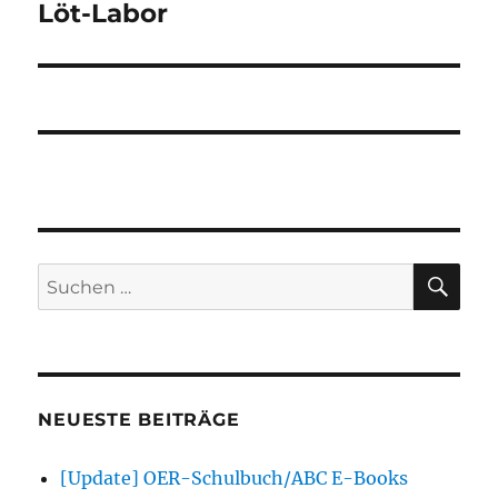
Löt-Labor
Nächster
Beitrag:
SU
Suchen
nach:
NEUESTE BEITRÄGE
[Update] OER-Schulbuch/ABC E-Books