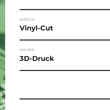
Beitragsnavigation
ZURÜCK
Vinyl-Cut
Vorheriger
Beitrag:
WEITER
3D-Druck
Nächster
Beitrag: