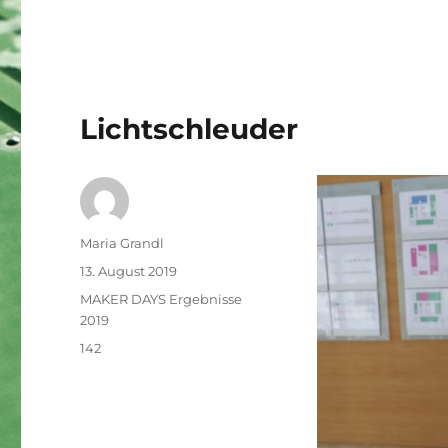
Lichtschleuder
Autor
Maria Grandl
Veröffentlicht
13. August 2019
am
Kategorien
MAKER DAYS Ergebnisse
2019
Schlagwörter
142