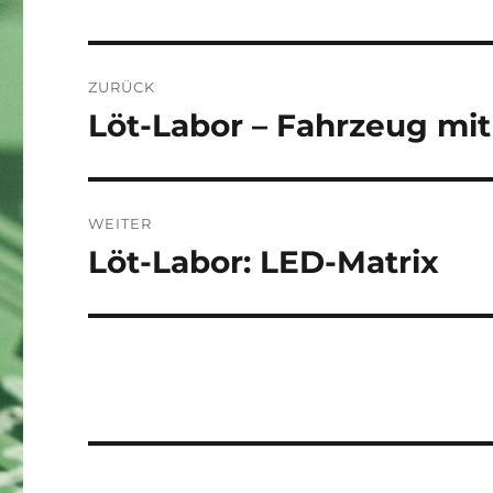
Beitragsnavigation
ZURÜCK
Löt-Labor – Fahrzeug mit
Vorheriger
Beitrag:
WEITER
Löt-Labor: LED-Matrix
Nächster
Beitrag: