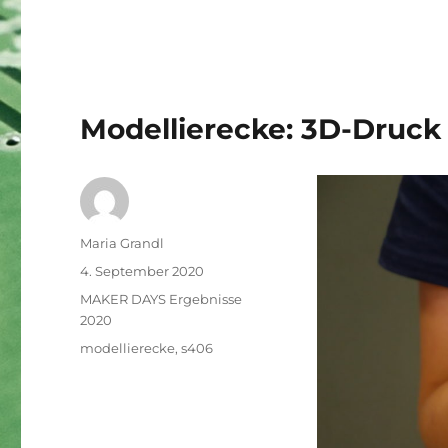
Modellierecke: 3D-Druck
Autor
Maria Grandl
Veröffentlicht
4. September 2020
am
Kategorien
MAKER DAYS Ergebnisse
2020
Schlagwörter
modellierecke
,
s406