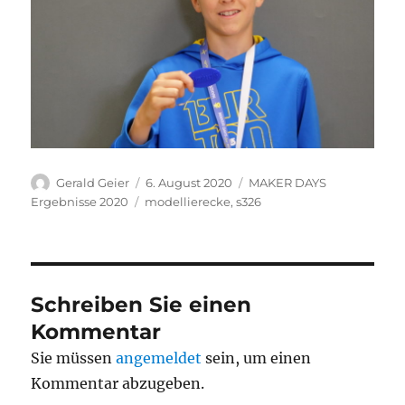
Autor
Veröffentlicht
Kategorien
Gerald Geier
6. August 2020
MAKER DAYS
am
Schlagwörter
Ergebnisse 2020
modellierecke
,
s326
Schreiben Sie einen
Kommentar
Sie müssen
angemeldet
sein, um einen
Kommentar abzugeben.