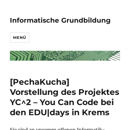
Informatische Grundbildung
MENÜ
[PechaKucha]
Vorstellung des Projektes
YC^2 – You Can Code bei
den EDU|days in Krems
Sie sind an unserem offenen Informatik-