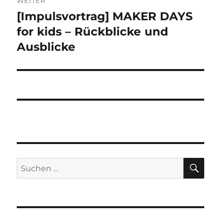
WEITER
[Impulsvortrag] MAKER DAYS
Nächster
Beitrag:
for kids – Rückblicke und
Ausblicke
SU
Suchen
nach: