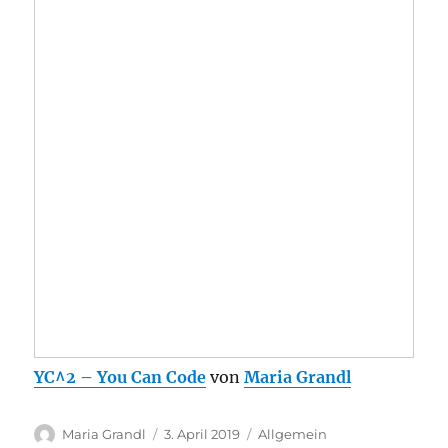
YC^2 – You Can Code
von
Maria Grandl
Autor
Veröffentlicht
Kategorien
Maria Grandl
3. April 2019
Allgemein