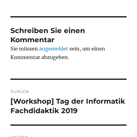
am
Schreiben Sie einen
Kommentar
Sie müssen
angemeldet
sein, um einen
Kommentar abzugeben.
Beitragsnavigation
ZURÜCK
[Workshop] Tag der Informatik
Vorheriger
Beitrag:
Fachdidaktik 2019