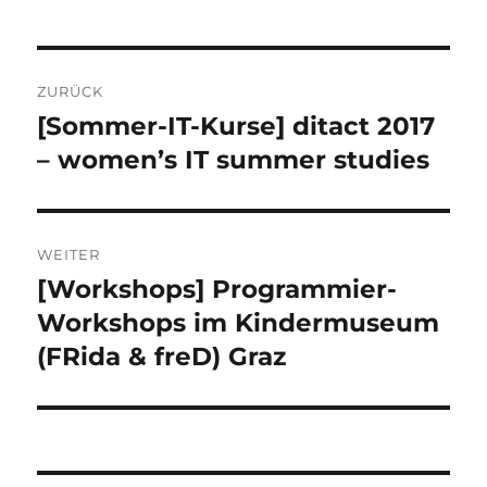
Beitragsnavigation
ZURÜCK
[Sommer-IT-Kurse] ditact 2017
Vorheriger
Beitrag:
– women’s IT summer studies
WEITER
[Workshops] Programmier-
Nächster
Beitrag:
Workshops im Kindermuseum
(FRida & freD) Graz