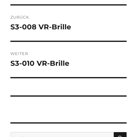
Beitragsnavigation
ZURÜCK
S3-008 VR-Brille
Vorheriger
Beitrag:
WEITER
S3-010 VR-Brille
Nächster
Beitrag:
SU
Suchen