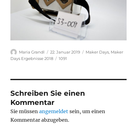
Autor
Veröffentlicht
Kategorien
Maria Grandl
22. Januar 2019
Maker Days
,
Maker
am
Schlagwörter
Days Ergebnisse 2018
1091
Schreiben Sie einen
Kommentar
Sie müssen
angemeldet
sein, um einen
Kommentar abzugeben.