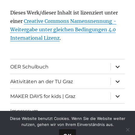
Dieses Werk/dieser Inhalt ist lizenziert unter
einer
Creative Commons Namensnennung -
Weitergabe unter gleichen Bedingungen 4.0
International Lizenz
.
Unterme
OER Schulbuch
öffnen
Unterme
Aktivitäten an der TU Graz
öffnen
Unterme
MAKER DAYS for kids | Graz
öffnen
Impressum
Diese Website benutzt Cookies. Wenn Sie die Website weiter
nutzen, gehen wir von Ihrem Einverständnis aus.
Informatische Grundbildung
Stolz präsentiert von