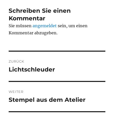
Schreiben Sie einen
Kommentar
Sie müssen
angemeldet
sein, um einen
Kommentar abzugeben.
Beitragsnavigation
ZURÜCK
Lichtschleuder
Vorheriger
Beitrag:
WEITER
Stempel aus dem Atelier
Nächster
Beitrag: