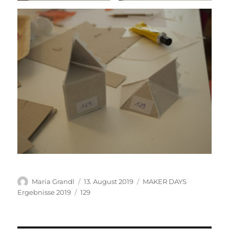
Autor
Veröffentlicht
Kategorien
Maria Grandl
13. August 2019
MAKER DAYS
am
Schlagwörter
Ergebnisse 2019
129