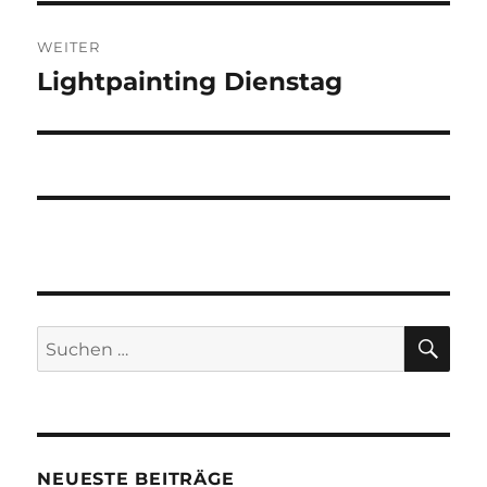
WEITER
Lightpainting Dienstag
Nächster
Beitrag:
SU
Suchen
nach:
NEUESTE BEITRÄGE