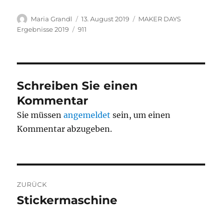
Autor
Veröffentlicht
Kategorien
Maria Grandl
13. August 2019
MAKER DAYS
am
Schlagwörter
Ergebnisse 2019
911
Schreiben Sie einen
Kommentar
Sie müssen
angemeldet
sein, um einen
Kommentar abzugeben.
Beitragsnavigation
ZURÜCK
Stickermaschine
Vorheriger
Beitrag: