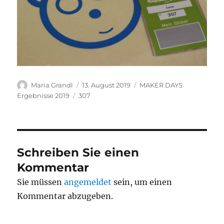
Autor
Veröffentlicht
Kategorien
Maria Grandl
13. August 2019
MAKER DAYS
am
Schlagwörter
Ergebnisse 2019
307
Schreiben Sie einen
Kommentar
Sie müssen
angemeldet
sein, um einen
Kommentar abzugeben.