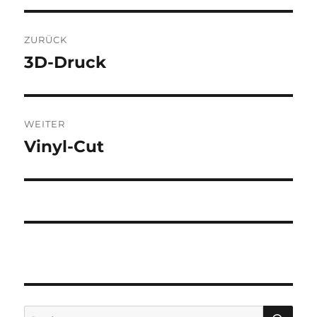
Beitragsnavigation
ZURÜCK
3D-Druck
Vorheriger
Beitrag:
WEITER
Vinyl-Cut
Nächster
Beitrag:
SU
Suchen