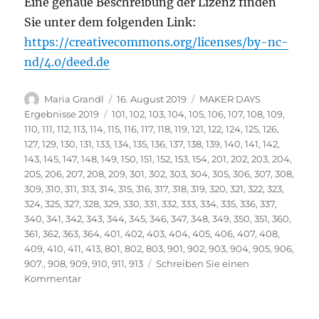
Eine genaue Beschreibung der Lizenz finden
Sie unter dem folgenden Link:
https://creativecommons.org/licenses/by-nc-
nd/4.0/deed.de
Autor
Veröffentlicht
Kategorien
Maria Grandl
16. August 2019
MAKER DAYS
am
Schlagwörter
Ergebnisse 2019
101
,
102
,
103
,
104
,
105
,
106
,
107
,
108
,
109
,
110
,
111
,
112
,
113
,
114
,
115
,
116
,
117
,
118
,
119
,
121
,
122
,
124
,
125
,
126
,
127
,
129
,
130
,
131
,
133
,
134
,
135
,
136
,
137
,
138
,
139
,
140
,
141
,
142
,
143
,
145
,
147
,
148
,
149
,
150
,
151
,
152
,
153
,
154
,
201
,
202
,
203
,
204
,
205
,
206
,
207
,
208
,
209
,
301
,
302
,
303
,
304
,
305
,
306
,
307
,
308
,
309
,
310
,
311
,
313
,
314
,
315
,
316
,
317
,
318
,
319
,
320
,
321
,
322
,
323
,
324
,
325
,
327
,
328
,
329
,
330
,
331
,
332
,
333
,
334
,
335
,
336
,
337
,
340
,
341
,
342
,
343
,
344
,
345
,
346
,
347
,
348
,
349
,
350
,
351
,
360
,
361
,
362
,
363
,
364
,
401
,
402
,
403
,
404
,
405
,
406
,
407
,
408
,
409
,
410
,
411
,
413
,
801
,
802
,
803
,
901
,
902
,
903
,
904
,
905
,
906
,
907.
,
908
,
909
,
910
,
911
,
913
Schreiben Sie einen
zu
Kommentar
Vielen
Dank