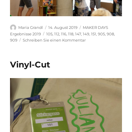
Autor
Veröffentlicht
Kategorien
Maria Grandl
14. August 2019
MAKER DAYS
am
Schlagwörter
Ergebnisse 2019
105
,
112
,
116
,
118
,
147
,
149
,
151
,
905
,
908
,
zu
909
Schreiben Sie einen Kommentar
Hochhaus
in
der
Vinyl-Cut
make.city