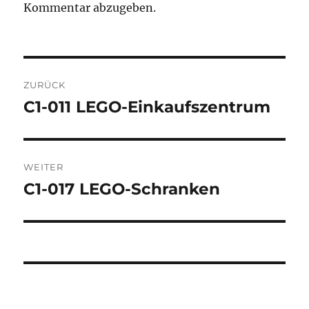
Kommentar abzugeben.
Beitragsnavigation
ZURÜCK
C1-011 LEGO-Einkaufszentrum
Vorheriger
Beitrag:
WEITER
C1-017 LEGO-Schranken
Nächster
Beitrag: