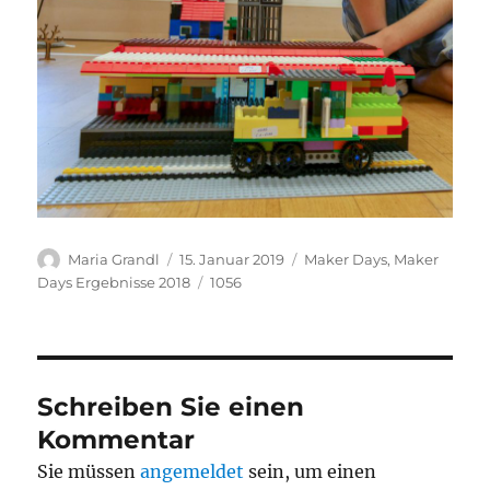
Autor
Veröffentlicht
Kategorien
Maria Grandl
15. Januar 2019
Maker Days
,
Maker
am
Schlagwörter
Days Ergebnisse 2018
1056
Schreiben Sie einen
Kommentar
Sie müssen
angemeldet
sein, um einen