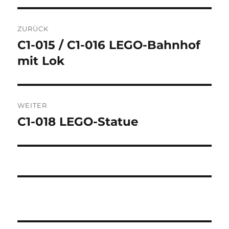
Beitragsnavigation
ZURÜCK
C1-015 / C1-016 LEGO-Bahnhof
Vorheriger
Beitrag:
mit Lok
WEITER
C1-018 LEGO-Statue
Nächster
Beitrag: