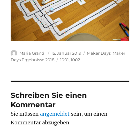
Autor
Veröffentlicht
Kategorien
Maria Grandl
15. Januar 2019
Maker Days
,
Maker
am
Schlagwörter
Days Ergebnisse 2018
1001
,
1002
Schreiben Sie einen
Kommentar
Sie müssen
angemeldet
sein, um einen
Kommentar abzugeben.