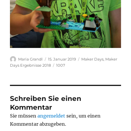
Autor
Veröffentlicht
Kategorien
Maria Grandl
15. Januar 2019
Maker Days
,
Maker
am
Schlagwörter
Days Ergebnisse 2018
1007
Schreiben Sie einen
Kommentar
Sie müssen
angemeldet
sein, um einen
Kommentar abzugeben.