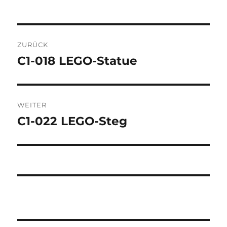
Beitragsnavigation
ZURÜCK
C1-018 LEGO-Statue
Vorheriger
Beitrag:
WEITER
C1-022 LEGO-Steg
Nächster
Beitrag: