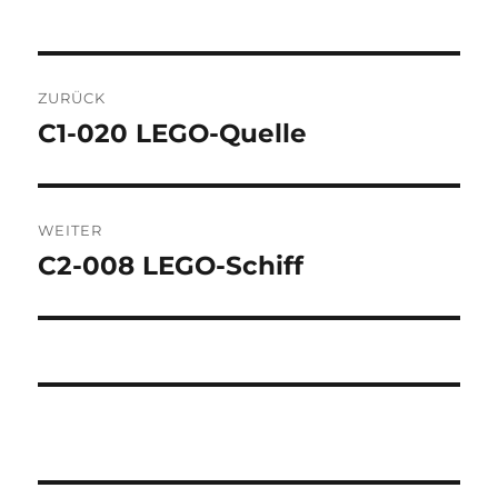
Beitragsnavigation
ZURÜCK
C1-020 LEGO-Quelle
Vorheriger
Beitrag:
WEITER
C2-008 LEGO-Schiff
Nächster
Beitrag: