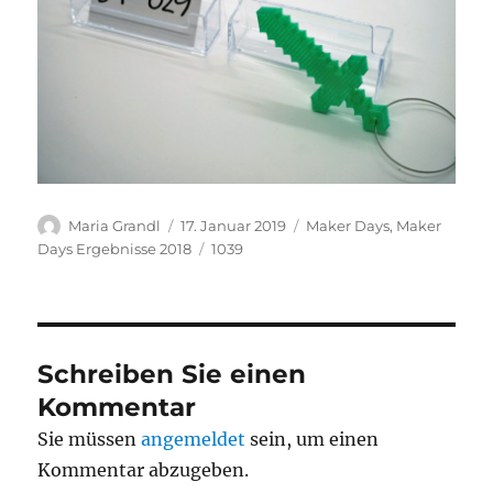
Autor
Veröffentlicht
Kategorien
Maria Grandl
17. Januar 2019
Maker Days
,
Maker
am
Schlagwörter
Days Ergebnisse 2018
1039
Schreiben Sie einen
Kommentar
Sie müssen
angemeldet
sein, um einen
Kommentar abzugeben.