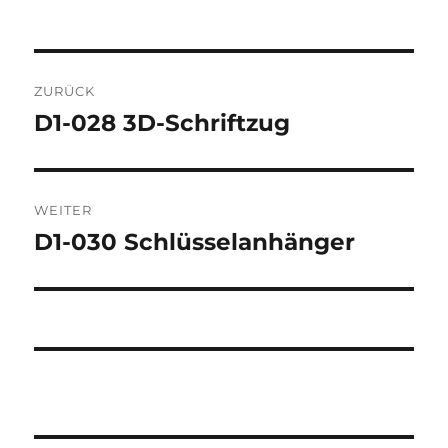
Beitragsnavigation
ZURÜCK
D1-028 3D-Schriftzug
Vorheriger
Beitrag:
WEITER
D1-030 Schlüsselanhänger
Nächster
Beitrag: