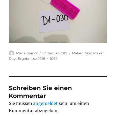
Autor
Veröffentlicht
Kategorien
Maria Grandl
17. Januar 2019
Maker Days
,
Maker
am
Schlagwörter
Days Ergebnisse 2018
1092
Schreiben Sie einen
Kommentar
Sie müssen
angemeldet
sein, um einen
Kommentar abzugeben.