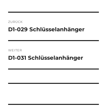
Beitragsnavigation
ZURÜCK
D1-029 Schlüsselanhänger
Vorheriger
Beitrag:
WEITER
D1-031 Schlüsselanhänger
Nächster
Beitrag: