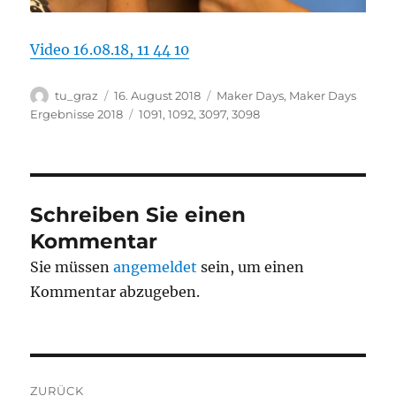
Video 16.08.18, 11 44 10
Autor
Veröffentlicht
Kategorien
tu_graz
16. August 2018
Maker Days
,
Maker Days
am
Schlagwörter
Ergebnisse 2018
1091
,
1092
,
3097
,
3098
Schreiben Sie einen
Kommentar
Sie müssen
angemeldet
sein, um einen
Kommentar abzugeben.
Beitragsnavigation
ZURÜCK