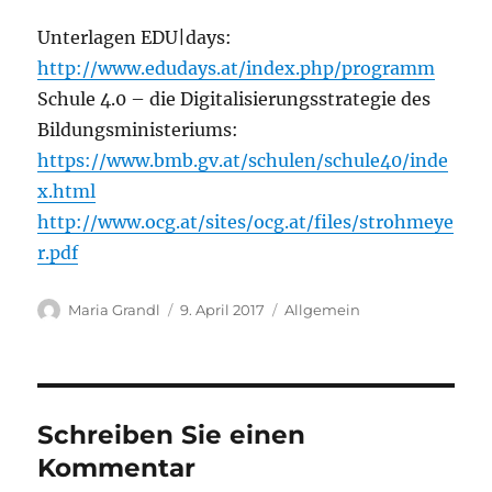
Unterlagen EDU|days:
http://www.edudays.at/index.php/programm
Schule 4.0 – die Digitalisierungsstrategie des
Bildungsministeriums:
https://www.bmb.gv.at/schulen/schule40/inde
x.html
http://www.ocg.at/sites/ocg.at/files/strohmeye
r.pdf
Autor
Veröffentlicht
Kategorien
Maria Grandl
9. April 2017
Allgemein
am
Schreiben Sie einen
Kommentar