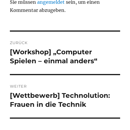
Sie müssen
angemeldet
sein, um einen
Kommentar abzugeben.
Beitragsnavigation
ZURÜCK
[Workshop] „Computer
Vorheriger
Beitrag:
Spielen – einmal anders“
WEITER
[Wettbewerb] Technolution:
Nächster
Beitrag:
Frauen in die Technik