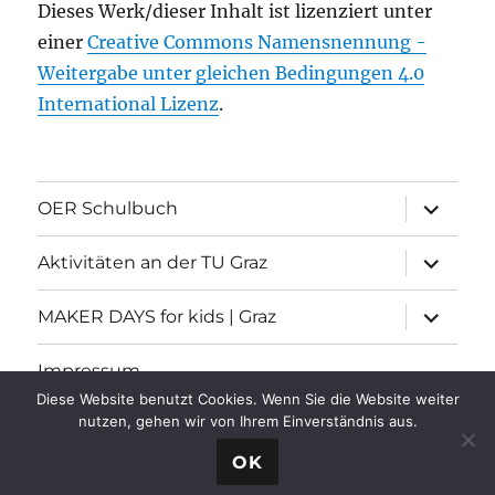
Dieses Werk/dieser Inhalt ist lizenziert unter
einer
Creative Commons Namensnennung -
Weitergabe unter gleichen Bedingungen 4.0
International Lizenz
.
Unterme
OER Schulbuch
öffnen
Unterme
Aktivitäten an der TU Graz
öffnen
Unterme
MAKER DAYS for kids | Graz
öffnen
Impressum
Diese Website benutzt Cookies. Wenn Sie die Website weiter
nutzen, gehen wir von Ihrem Einverständnis aus.
Informatische Grundbildung
Stolz präsentiert von
OK
WordPress