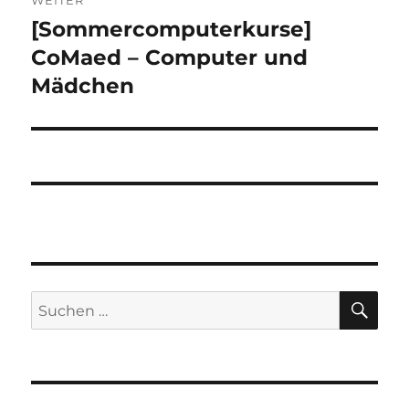
[Sommercomputerkurse]
Nächster
Beitrag:
CoMaed – Computer und
Mädchen
SU
Suchen
nach: