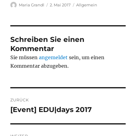
Autor
Veröffentlicht
Kategorien
Maria Grandl
2. Mai 2017
Allgemein
am
Schreiben Sie einen
Kommentar
Sie müssen
angemeldet
sein, um einen
Kommentar abzugeben.
Beitragsnavigation
ZURÜCK
[Event] EDU|days 2017
Vorheriger
Beitrag:
WEITER