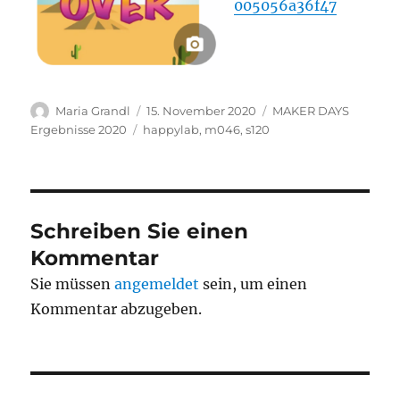
005056a36f47
Autor
Veröffentlicht
Kategorien
Maria Grandl
15. November 2020
MAKER DAYS
am
Schlagwörter
Ergebnisse 2020
happylab
,
m046
,
s120
Schreiben Sie einen
Kommentar
Sie müssen
angemeldet
sein, um einen
Kommentar abzugeben.
Beitragsnavigation