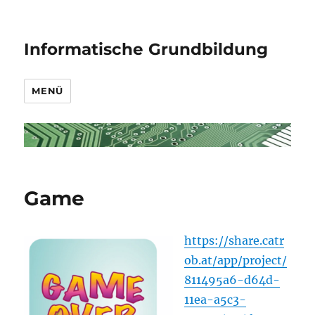
Informatische Grundbildung
MENÜ
Game
https://share.catr
ob.at/app/project/
811495a6-d64d-
11ea-a5c3-