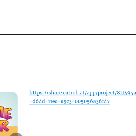
https://share.catrob.at/app/project/811495
-d64d-11ea-a5c3-005056a36f47