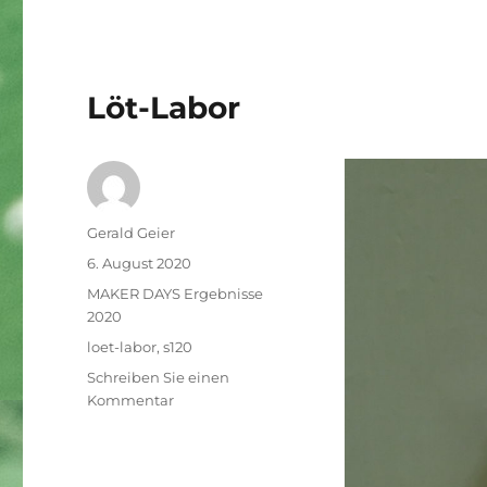
Löt-Labor
Autor
Gerald Geier
Veröffentlicht
6. August 2020
am
Kategorien
MAKER DAYS Ergebnisse
2020
Schlagwörter
loet-labor
,
s120
Schreiben Sie einen
zu
Kommentar
Löt-
Labor