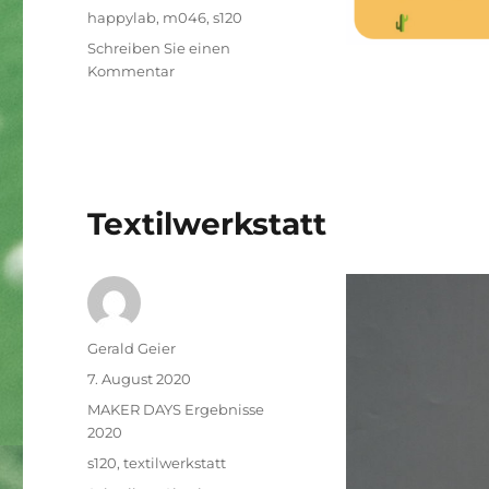
Schlagwörter
happylab
,
m046
,
s120
Schreiben Sie einen
zu
Kommentar
Game
Textilwerkstatt
Autor
Gerald Geier
Veröffentlicht
7. August 2020
am
Kategorien
MAKER DAYS Ergebnisse
2020
Schlagwörter
s120
,
textilwerkstatt