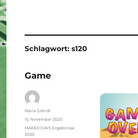
Schlagwort:
s120
Game
Autor
Maria Grandl
Veröffentlicht
15. November 2020
am
Kategorien
MAKER DAYS Ergebnisse
2020