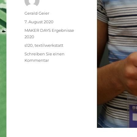
Autor
Gerald Geier
Veröffentlicht
7. August 2020
am
Kategorien
MAKER DAYS Ergebnisse
2020
Schlagwörter
s120
,
textilwerkstatt
Schreiben Sie einen
zu
Kommentar
Textilwerkstatt