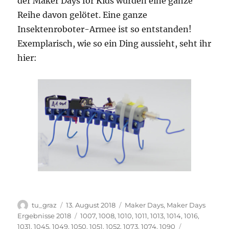
der Maker Days for Kids wurden eine ganze
Reihe davon gelötet. Eine ganze
Insektenroboter-Armee ist so entstanden!
Exemplarisch, wie so ein Ding aussieht, seht ihr
hier:
Autor
Veröffentlicht
Kategorien
tu_graz
13. August 2018
Maker Days
,
Maker Days
am
Schlagwörter
Ergebnisse 2018
1007
,
1008
,
1010
,
1011
,
1013
,
1014
,
1016
,
1031
,
1045
,
1049
,
1050
,
1051
,
1052
,
1073
,
1074
,
1090