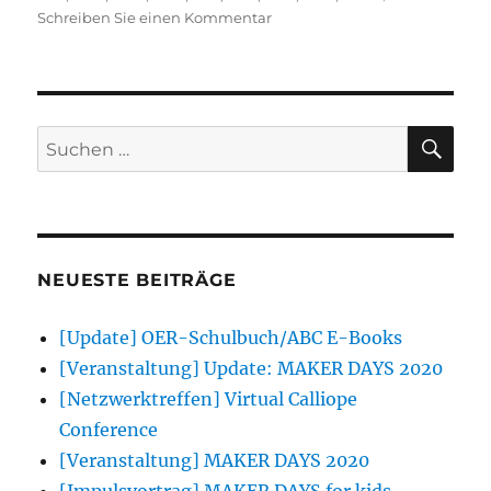
zu
Schreiben Sie einen Kommentar
Jede
Menge
Insekten-
Roboter
wurden
SU
Suchen
gelötet!
nach:
NEUESTE BEITRÄGE
[Update] OER-Schulbuch/ABC E-Books
[Veranstaltung] Update: MAKER DAYS 2020
[Netzwerktreffen] Virtual Calliope
Conference
[Veranstaltung] MAKER DAYS 2020