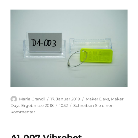
Autor
Veröffentlicht
Kategorien
Maria Grandl
17. Januar 2019
Maker Days
,
Maker
am
Schlagwörter
Days Ergebnisse 2018
1052
Schreiben Sie einen
zu
Kommentar
D1-
003
Schlüsselanhänger
A1-007 Vibrobot