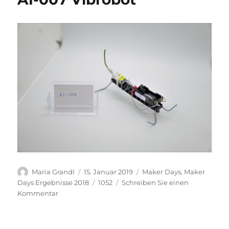
Autor
Veröffentlicht
Kategorien
Maria Grandl
15. Januar 2019
Maker Days
,
Maker
am
Schlagwörter
Days Ergebnisse 2018
1052
Schreiben Sie einen
zu
Kommentar
A1-
007
Vibrobot