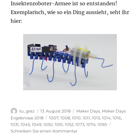
Insektenroboter-Armee ist so entstanden!
Exemplarisch, wie so ein Ding aussieht, seht ihr
hier:
Autor
Veröffentlicht
Kategorien
tu_graz
13. August 2018
Maker Days
,
Maker Days
am
Schlagwörter
Ergebnisse 2018
1007
,
1008
,
1010
,
1011
,
1013
,
1014
,
1016
,
1031
,
1045
,
1049
,
1050
,
1051
,
1052
,
1073
,
1074
,
1090
zu
Schreiben Sie einen Kommentar
Jede