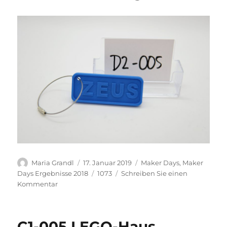
Autor
Veröffentlicht
Kategorien
Maria Grandl
17. Januar 2019
Maker Days
,
Maker
am
Schlagwörter
Days Ergebnisse 2018
1073
Schreiben Sie einen
zu
Kommentar
D2-
005
Schlüsselanhänger
C1-005 LEGO-Haus