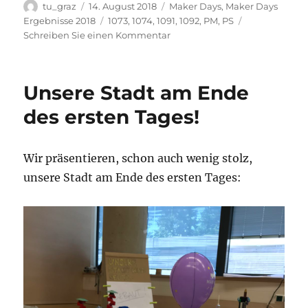
Autor
Veröffentlicht
Kategorien
tu_graz
14. August 2018
Maker Days
,
Maker Days
am
Schlagwörter
Ergebnisse 2018
1073
,
1074
,
1091
,
1092
,
PM
,
PS
zu
Schreiben Sie einen Kommentar
Große
Parcour-
Installation
Unsere Stadt am Ende
mit
dem
des ersten Tages!
Makey-
Makey-
Kit:
Wir präsentieren, schon auch wenig stolz,
leider
unsere Stadt am Ende des ersten Tages:
gescheitert.