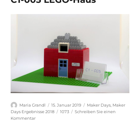
Autor
Veröffentlicht
Kategorien
Maria Grandl
15. Januar 2019
Maker Days
,
Maker
am
Schlagwörter
Days Ergebnisse 2018
1073
Schreiben Sie einen
zu
Kommentar
C1-
005
LEGO-