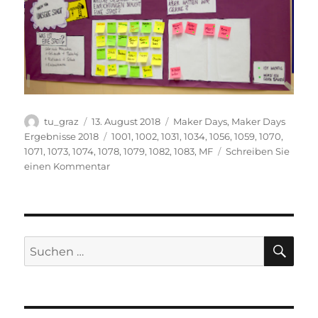
Autor
Veröffentlicht
Kategorien
tu_graz
13. August 2018
Maker Days
,
Maker Days
am
Schlagwörter
Ergebnisse 2018
1001
,
1002
,
1031
,
1034
,
1056
,
1059
,
1070
,
1071
,
1073
,
1074
,
1078
,
1079
,
1082
,
1083
,
MF
Schreiben Sie
zu
einen Kommentar
Ideensammlung
am
Tag
1
für
SU
Suchen
unsere
nach:
Stadt