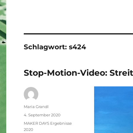
Schlagwort:
s424
Stop-Motion-Video: Stre
Autor
Maria Grandl
Veröffentlicht
4. September 2020
am
Kategorien
MAKER DAYS Ergebnisse
2020