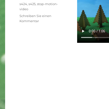
Schlagwörter
s424
,
s425
,
stop-motion-
video
Schreiben Sie einen
zu
Kommentar
Stop-
Motion-
Video:
Streit
zwischen
zwei
Bohnen