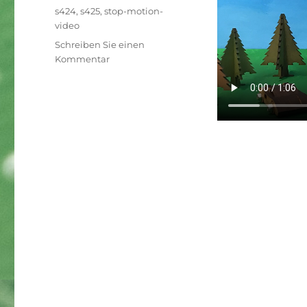
Schlagwörter
s424
,
s425
,
stop-motion-
video
Schreiben Sie einen
zu
Kommentar
Stop-
Motion-
Video:
Streit
zwischen
zwei
Bohnen