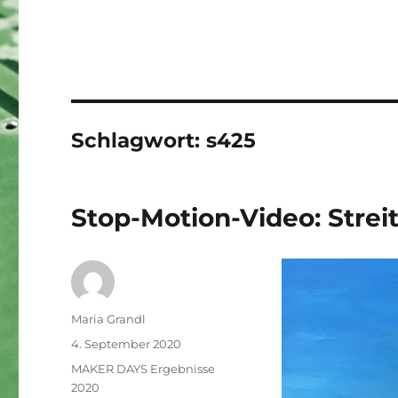
Schlagwort:
s425
Stop-Motion-Video: Stre
Autor
Maria Grandl
Veröffentlicht
4. September 2020
am
Kategorien
MAKER DAYS Ergebnisse
2020