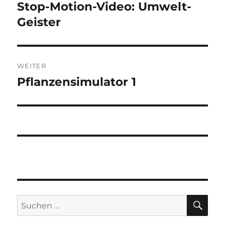
Stop-Motion-Video: Umwelt-
Vorheriger
Beitrag:
Geister
WEITER
Pflanzensimulator 1
Nächster
Beitrag:
SU
Suchen
nach: