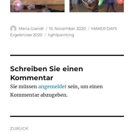
Autor
Veröffentlicht
Kategorien
Maria Grandl
15. November 2020
MAKER DAYS
am
Schlagwörter
Ergebnisse 2020
lightpainting
Schreiben Sie einen
Kommentar
Sie müssen
angemeldet
sein, um einen
Kommentar abzugeben.
Beitragsnavigation
ZURÜCK