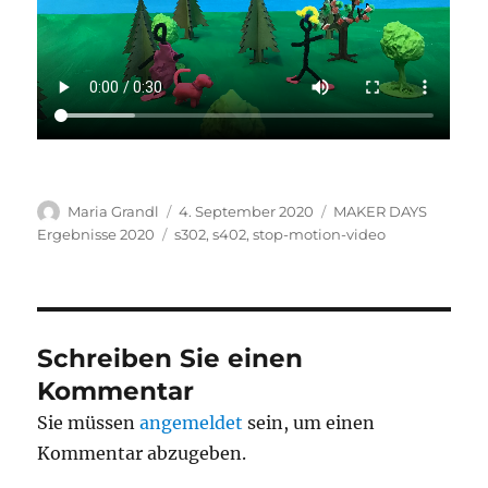
Autor
Veröffentlicht
Kategorien
Maria Grandl
4. September 2020
MAKER DAYS
am
Schlagwörter
Ergebnisse 2020
s302
,
s402
,
stop-motion-video
Schreiben Sie einen
Kommentar
Sie müssen
angemeldet
sein, um einen
Kommentar abzugeben.