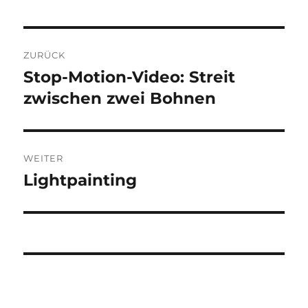
Beitragsnavigation
ZURÜCK
Stop-Motion-Video: Streit
Vorheriger
Beitrag:
zwischen zwei Bohnen
WEITER
Lightpainting
Nächster
Beitrag: