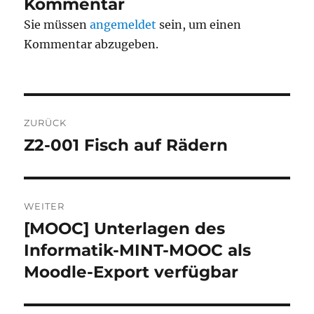
Kommentar
Sie müssen
angemeldet
sein, um einen
Kommentar abzugeben.
Beitragsnavigation
ZURÜCK
Z2-001 Fisch auf Rädern
Vorheriger
Beitrag:
WEITER
[MOOC] Unterlagen des
Nächster
Beitrag:
Informatik-MINT-MOOC als
Moodle-Export verfügbar