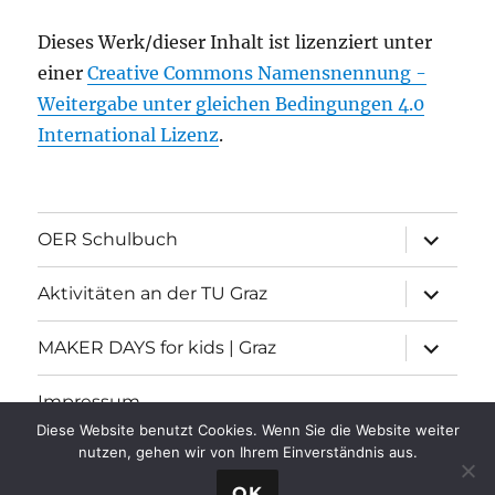
Dieses Werk/dieser Inhalt ist lizenziert unter
einer
Creative Commons Namensnennung -
Weitergabe unter gleichen Bedingungen 4.0
International Lizenz
.
Unterme
OER Schulbuch
öffnen
Unterme
Aktivitäten an der TU Graz
öffnen
Unterme
MAKER DAYS for kids | Graz
öffnen
Impressum
Diese Website benutzt Cookies. Wenn Sie die Website weiter
nutzen, gehen wir von Ihrem Einverständnis aus.
Informatische Grundbildung
Stolz präsentiert von
OK