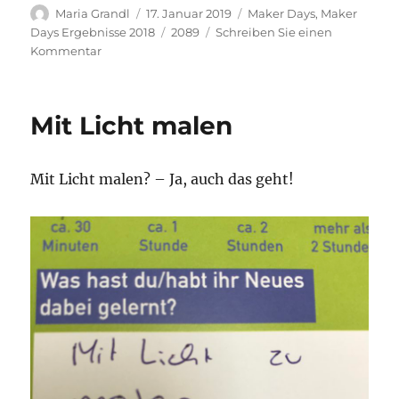
Autor
Veröffentlicht
Kategorien
Maria Grandl
17. Januar 2019
Maker Days
,
Maker
am
Schlagwörter
Days Ergebnisse 2018
2089
Schreiben Sie einen
zu
Kommentar
D2-
015
Stoffsackerl
Mit Licht malen
Mit Licht malen? – Ja, auch das geht!