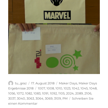
Autor
Veröffentlicht
Kategorien
tu_graz
17. August 2018
Maker Days
,
Maker Days
am
Schlagwörter
Ergebnisse 2018
1007
,
1008
,
1010
,
1023
,
1042
,
1045
,
1048
,
1056
,
1072
,
1082
,
1083
,
1091
,
1092
,
1105
,
2024
,
2089
,
2106
,
3037
,
3040
,
3063
,
3064
,
3069
,
3109
,
PM
Schreiben Sie
zu
einen Kommentar