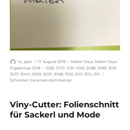
Autor
Veröffentlicht
Kategorien
tu_graz
17. August 2018
Maker Days
,
Maker Days
am
Schlagwörter
Ergebnisse 2018
1056
,
1070
,
1091
,
1092
,
2088
,
2089
,
3021
,
3037
,
3040
,
3069
,
3097
,
3098
,
3100
,
3101
,
3110
,
3111
zu
Schreiben Sie einen Kommentar
Mit
Licht
malen
Viny-Cutter: Folienschnitt
für Sackerl und Mode