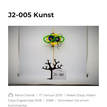
J2-005 Kunst
Autor
Veröffentlicht
Kategorien
Maria Grandl
17. Januar 2019
Maker Days
,
Maker
am
Schlagwörter
Days Ergebnisse 2018
2089
Schreiben Sie einen
zu
Kommentar