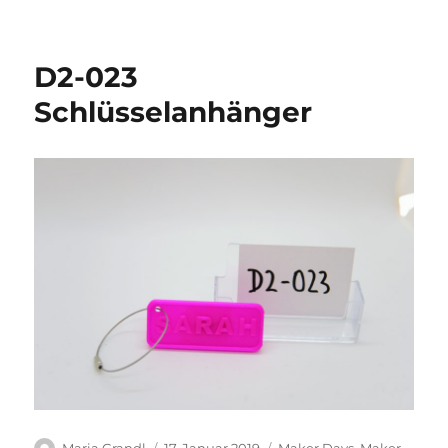
J2-
005
Kunst
D2-023
Schlüsselanhänger
Autor
Veröffentlicht
Kategorien