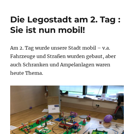
Viny-
Cutter:
Folienschnitt
Die Legostadt am 2. Tag :
für
Sackerl
Sie ist nun mobil!
und
Mode
Am 2. Tag wurde unsere Stadt mobil – v.a.
Fahrzeuge und Straßen wurden gebaut, aber
auch Schranken und Ampelanlagen waren
heute Thema.