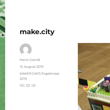
make.city
Autor
Maria Grandl
Veröffentlicht
13. August 2019
am
Kategorien
MAKER DAYS Ergebnisse
2019
Schlagwörter
110
,
121
,
131