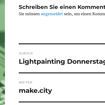
Schreiben Sie einen Komment
Sie müssen
angemeldet
sein, um einen Komm
Beitragsnavigation
ZURÜCK
Lightpainting Donnersta
Vorheriger
Beitrag:
WEITER
make.city
Nächster
Beitrag: