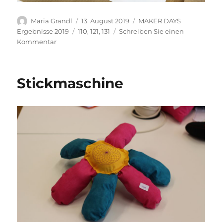
Autor
Veröffentlicht
Kategorien
Maria Grandl
13. August 2019
MAKER DAYS
am
Schlagwörter
Ergebnisse 2019
110
,
121
,
131
Schreiben Sie einen
zu
Kommentar
make.city
Stickmaschine