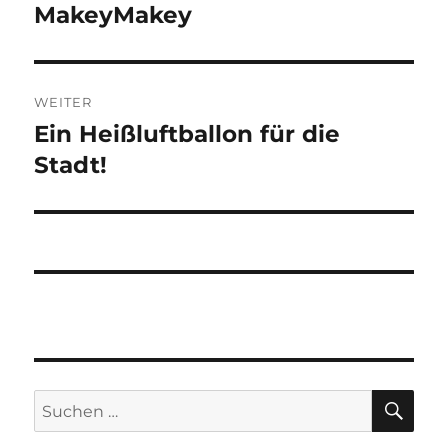
Beitrag:
MakeyMakey
WEITER
Ein Heißluftballon für die
Nächster
Beitrag:
Stadt!
SU
Suchen
nach: