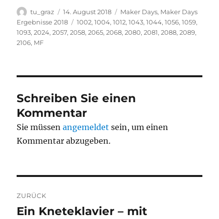
Autor
Veröffentlicht
Kategorien
tu_graz
14. August 2018
Maker Days
,
Maker Days
am
Schlagwörter
Ergebnisse 2018
1002
,
1004
,
1012
,
1043
,
1044
,
1056
,
1059
,
1093
,
2024
,
2057
,
2058
,
2065
,
2068
,
2080
,
2081
,
2088
,
2089
,
2106
,
MF
Schreiben Sie einen
Kommentar
Sie müssen
angemeldet
sein, um einen
Kommentar abzugeben.
Beitragsnavigation
ZURÜCK
Ein Kneteklavier – mit
Vorheriger