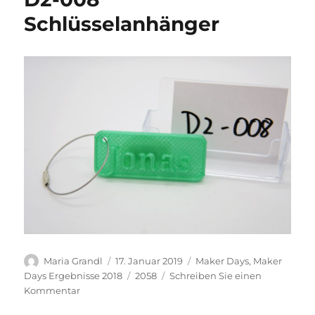
Ozobot
Schlüsselanhänger
Autor
Veröffentlicht
Kategorien
Maria Grandl
17. Januar 2019
Maker Days
,
Maker
am
Schlagwörter
Days Ergebnisse 2018
2058
Schreiben Sie einen
zu
Kommentar
D2-