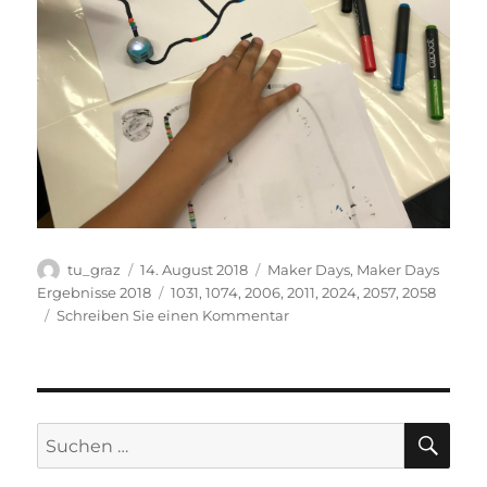
Autor
Veröffentlicht
Kategorien
tu_graz
14. August 2018
Maker Days
,
Maker Days
am
Schlagwörter
Ergebnisse 2018
1031
,
1074
,
2006
,
2011
,
2024
,
2057
,
2058
zu
Schreiben Sie einen Kommentar
Der
Roboter,
der
sich
mit
SU
Suchen
Farben
nach:
programmieren