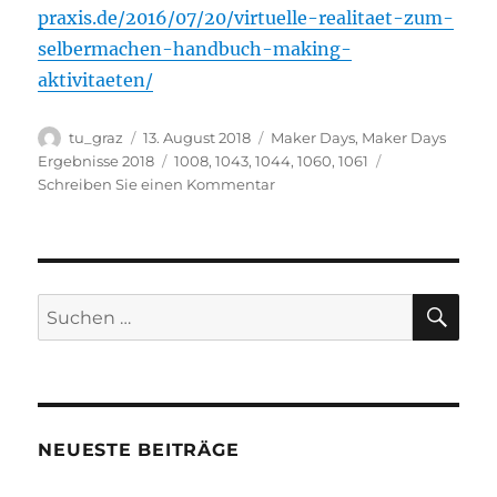
praxis.de/2016/07/20/virtuelle-realitaet-zum-
selbermachen-handbuch-making-
aktivitaeten/
Autor
Veröffentlicht
Kategorien
tu_graz
13. August 2018
Maker Days
,
Maker Days
am
Schlagwörter
Ergebnisse 2018
1008
,
1043
,
1044
,
1060
,
1061
zu
Schreiben Sie einen Kommentar
VR-
Brillen
vom
ersten
Tag
SU
Suchen
nach:
NEUESTE BEITRÄGE