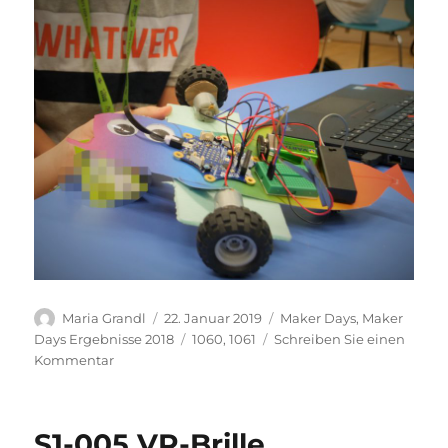
Autor
Veröffentlicht
Kategorien
Maria Grandl
22. Januar 2019
Maker Days
,
Maker
am
Schlagwörter
Days Ergebnisse 2018
1060
,
1061
Schreiben Sie einen
zu
Kommentar
Z2-
001
Fisch
S1-005 VR-Brille
auf