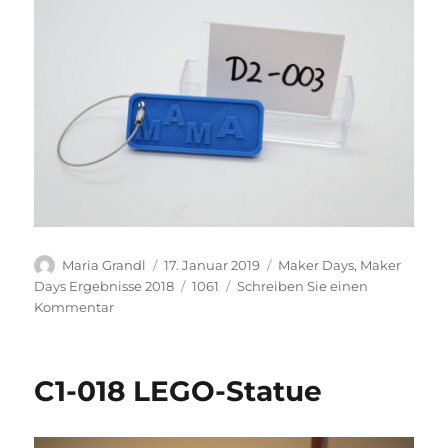
Autor
Veröffentlicht
Kategorien
Maria Grandl
17. Januar 2019
Maker Days
,
Maker
am
Schlagwörter
Days Ergebnisse 2018
1061
Schreiben Sie einen
zu
Kommentar
D2-
003
Schlüsselanhänger
C1-018 LEGO-Statue