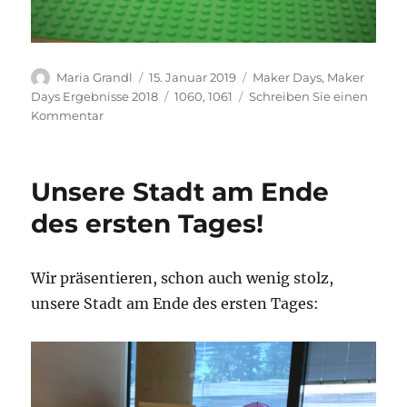
Autor
Veröffentlicht
Kategorien
Maria Grandl
15. Januar 2019
Maker Days
,
Maker
am
Schlagwörter
Days Ergebnisse 2018
1060
,
1061
Schreiben Sie einen
zu
Kommentar
C1-
018
LEGO-
Unsere Stadt am Ende
Statue
des ersten Tages!
Wir präsentieren, schon auch wenig stolz,
unsere Stadt am Ende des ersten Tages: