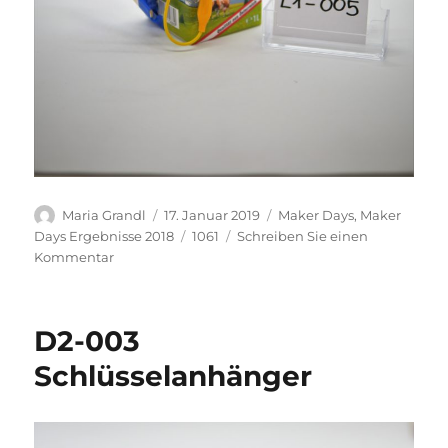
Autor
Veröffentlicht
Kategorien
Maria Grandl
17. Januar 2019
Maker Days
,
Maker
am
Schlagwörter
Days Ergebnisse 2018
1061
Schreiben Sie einen
zu
Kommentar
L1-
005
D2-003
Schlüsselanhänger