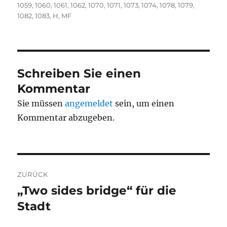
1059
,
1060
,
1061
,
1062
,
1070
,
1071
,
1073
,
1074
,
1078
,
1079
,
1082
,
1083
,
H
,
MF
Schreiben Sie einen
Kommentar
Sie müssen
angemeldet
sein, um einen
Kommentar abzugeben.
Beitragsnavigation
ZURÜCK
„Two sides bridge“ für die
Vorheriger
Beitrag:
Stadt