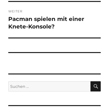
WEITER
Pacman spielen mit einer
Nächster
Beitrag:
Knete-Konsole?
SU
Suchen
nach: