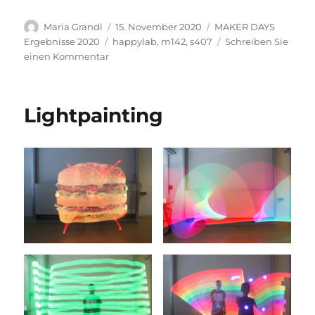
Autor
Veröffentlicht
Kategorien
Maria Grandl
15. November 2020
MAKER DAYS
am
Schlagwörter
Ergebnisse 2020
happylab
,
m142
,
s407
Schreiben Sie
zu
einen Kommentar
Pflanzensimulator
1
Lightpainting