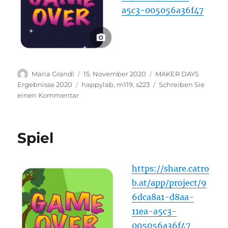
a5c3-005056a36f47
Autor
Veröffentlicht
Kategorien
Maria Grandl
15. November 2020
MAKER DAYS
am
Schlagwörter
Ergebnisse 2020
happylab
,
m119
,
s223
Schreiben Sie
zu
einen Kommentar
space
shouter
Spiel
https://share.catro
b.at/app/project/9
6dca8a1-d8aa-
11ea-a5c3-
005056a36f47