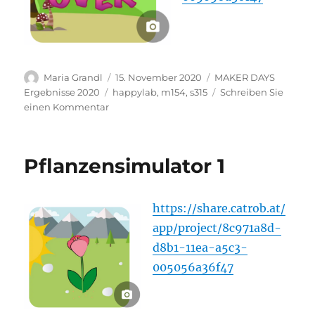
Autor
Veröffentlicht
Kategorien
Maria Grandl
15. November 2020
MAKER DAYS
am
Schlagwörter
Ergebnisse 2020
happylab
,
m154
,
s315
Schreiben Sie
zu
einen Kommentar
Spiel
Pflanzensimulator 1
https://share.catrob.at/
app/project/8c971a8d-
d8b1-11ea-a5c3-
005056a36f47