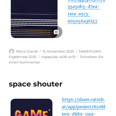
35a50b5-d7ea-
11ea-a5c3-
005056a36f47
Autor
Veröffentlicht
Kategorien
Maria Grandl
15. November 2020
MAKER DAYS
am
Schlagwörter
Ergebnisse 2020
happylab
,
s418
,
s419
Schreiben Sie
zu
einen Kommentar
Applerun
space shouter
https://share.catrob.
at/app/project/8508f
ee9-d889-11ea-