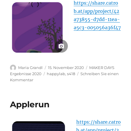
https://share.catro
b.at/app/project/42
a73855-d7dd-11ea-
a5c3-005056a36f47
Autor
Veröffentlicht
Kategorien
Maria Grandl
15. November 2020
MAKER DAYS
am
Schlagwörter
Ergebnisse 2020
happylab
,
s418
Schreiben Sie einen
zu
Kommentar
Spinnenhut
Applerun
https://share.catro
b.at/app/project/2