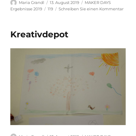
Autor
Veröffentlicht
Kategorien
Maria Grandl
13. August 2019
MAKER DAYS
am
Schlagwörter
zu
Ergebnisse 2019
119
Schreiben Sie einen Kommentar
Licht
Kreativdepot