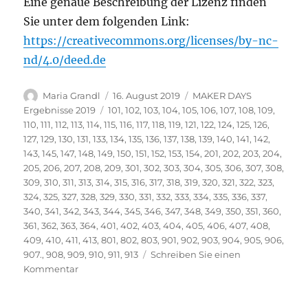
Eine genaue Beschreibung der Lizenz finden
Sie unter dem folgenden Link:
https://creativecommons.org/licenses/by-nc-
nd/4.0/deed.de
Autor
Veröffentlicht
Kategorien
Maria Grandl
16. August 2019
MAKER DAYS
am
Schlagwörter
Ergebnisse 2019
101
,
102
,
103
,
104
,
105
,
106
,
107
,
108
,
109
,
110
,
111
,
112
,
113
,
114
,
115
,
116
,
117
,
118
,
119
,
121
,
122
,
124
,
125
,
126
,
127
,
129
,
130
,
131
,
133
,
134
,
135
,
136
,
137
,
138
,
139
,
140
,
141
,
142
,
143
,
145
,
147
,
148
,
149
,
150
,
151
,
152
,
153
,
154
,
201
,
202
,
203
,
204
,
205
,
206
,
207
,
208
,
209
,
301
,
302
,
303
,
304
,
305
,
306
,
307
,
308
,
309
,
310
,
311
,
313
,
314
,
315
,
316
,
317
,
318
,
319
,
320
,
321
,
322
,
323
,
324
,
325
,
327
,
328
,
329
,
330
,
331
,
332
,
333
,
334
,
335
,
336
,
337
,
340
,
341
,
342
,
343
,
344
,
345
,
346
,
347
,
348
,
349
,
350
,
351
,
360
,
361
,
362
,
363
,
364
,
401
,
402
,
403
,
404
,
405
,
406
,
407
,
408
,
409
,
410
,
411
,
413
,
801
,
802
,
803
,
901
,
902
,
903
,
904
,
905
,
906
,
907.
,
908
,
909
,
910
,
911
,
913
Schreiben Sie einen
zu
Kommentar
Vielen
Dank