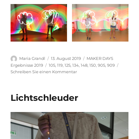
Autor
Veröffentlicht
Kategorien
Maria Grandl
13. August 2019
MAKER DAYS
am
Schlagwörter
Ergebnisse 2019
105
,
119
,
125
,
134
,
148
,
150
,
905
,
909
zu
Schreiben Sie einen Kommentar
Lightpainting
Montag
Lichtschleuder