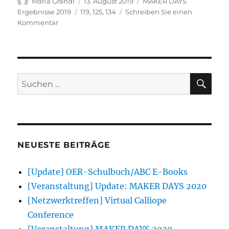
Autor
Veröffentlicht
Kategorien
Maria Grandl
13. August 2019
MAKER DAYS
am
Schlagwörter
Ergebnisse 2019
119
,
125
,
134
Schreiben Sie einen
zu
Kommentar
Kreativdepot
SU
Suchen
nach:
NEUESTE BEITRÄGE
[Update] OER-Schulbuch/ABC E-Books
[Veranstaltung] Update: MAKER DAYS 2020
[Netzwerktreffen] Virtual Calliope
Conference