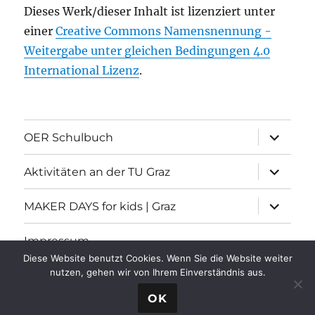
Dieses Werk/dieser Inhalt ist lizenziert unter
einer
Creative Commons Namensnennung -
Weitergabe unter gleichen Bedingungen 4.0
International Lizenz
.
Unterme
OER Schulbuch
öffnen
Unterme
Aktivitäten an der TU Graz
öffnen
Unterme
MAKER DAYS for kids | Graz
öffnen
Impressum
Diese Website benutzt Cookies. Wenn Sie die Website weiter
nutzen, gehen wir von Ihrem Einverständnis aus.
Informatische Grundbildung
Stolz präsentiert von
OK
WordPress