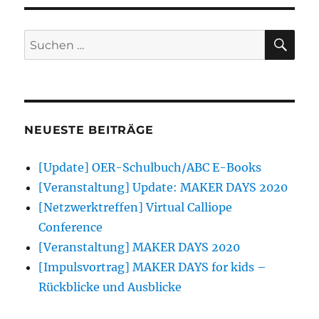
für
die
Teilnahme
SU
Suchen
an
nach:
den
MAKER
DAYS
for
kids
NEUESTE BEITRÄGE
2019
an
[Update] OER-Schulbuch/ABC E-Books
der
TU
[Veranstaltung] Update: MAKER DAYS 2020
Graz
[Netzwerktreffen] Virtual Calliope
Conference
[Veranstaltung] MAKER DAYS 2020
[Impulsvortrag] MAKER DAYS for kids –
Rückblicke und Ausblicke