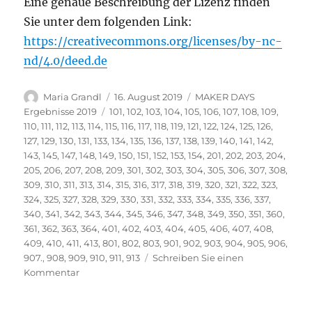
Eine genaue Beschreibung der Lizenz finden
Sie unter dem folgenden Link:
https://creativecommons.org/licenses/by-nc-
nd/4.0/deed.de
Autor
Veröffentlicht
Kategorien
Maria Grandl
16. August 2019
MAKER DAYS
am
Schlagwörter
Ergebnisse 2019
101
,
102
,
103
,
104
,
105
,
106
,
107
,
108
,
109
,
110
,
111
,
112
,
113
,
114
,
115
,
116
,
117
,
118
,
119
,
121
,
122
,
124
,
125
,
126
,
127
,
129
,
130
,
131
,
133
,
134
,
135
,
136
,
137
,
138
,
139
,
140
,
141
,
142
,
143
,
145
,
147
,
148
,
149
,
150
,
151
,
152
,
153
,
154
,
201
,
202
,
203
,
204
,
205
,
206
,
207
,
208
,
209
,
301
,
302
,
303
,
304
,
305
,
306
,
307
,
308
,
309
,
310
,
311
,
313
,
314
,
315
,
316
,
317
,
318
,
319
,
320
,
321
,
322
,
323
,
324
,
325
,
327
,
328
,
329
,
330
,
331
,
332
,
333
,
334
,
335
,
336
,
337
,
340
,
341
,
342
,
343
,
344
,
345
,
346
,
347
,
348
,
349
,
350
,
351
,
360
,
361
,
362
,
363
,
364
,
401
,
402
,
403
,
404
,
405
,
406
,
407
,
408
,
409
,
410
,
411
,
413
,
801
,
802
,
803
,
901
,
902
,
903
,
904
,
905
,
906
,
907.
,
908
,
909
,
910
,
911
,
913
Schreiben Sie einen
zu
Kommentar
Vielen
Dank