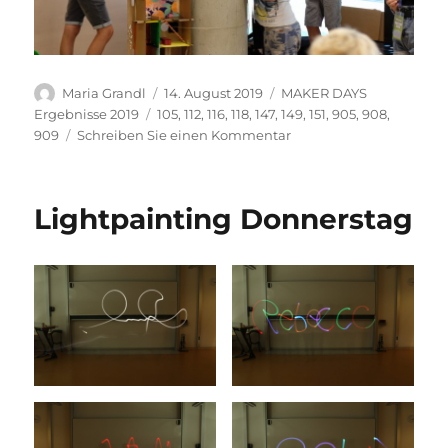
Autor
Veröffentlicht
Kategorien
Maria Grandl
14. August 2019
MAKER DAYS
am
Schlagwörter
Ergebnisse 2019
105
,
112
,
116
,
118
,
147
,
149
,
151
,
905
,
908
,
zu
909
Schreiben Sie einen Kommentar
Hochhaus
in
der
Lightpainting Donnerstag
make.city