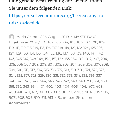
Eine genaue Beschreibung der Lizenz finden
Sie unter dem folgenden Link:
https://creativecommons.org/licenses/by-nc-
nd/4.0/deed.de
Autor
Veröffentlicht
Kategorien
Maria Grandl
16. August 2019
MAKER DAYS
am
Schlagwörter
Ergebnisse 2019
101
,
102
,
103
,
104
,
105
,
106
,
107
,
108
,
109
,
110
,
111
,
112
,
113
,
114
,
115
,
116
,
117
,
118
,
119
,
121
,
122
,
124
,
125
,
126
,
127
,
129
,
130
,
131
,
133
,
134
,
135
,
136
,
137
,
138
,
139
,
140
,
141
,
142
,
143
,
145
,
147
,
148
,
149
,
150
,
151
,
152
,
153
,
154
,
201
,
202
,
203
,
204
,
205
,
206
,
207
,
208
,
209
,
301
,
302
,
303
,
304
,
305
,
306
,
307
,
308
,
309
,
310
,
311
,
313
,
314
,
315
,
316
,
317
,
318
,
319
,
320
,
321
,
322
,
323
,
324
,
325
,
327
,
328
,
329
,
330
,
331
,
332
,
333
,
334
,
335
,
336
,
337
,
340
,
341
,
342
,
343
,
344
,
345
,
346
,
347
,
348
,
349
,
350
,
351
,
360
,
361
,
362
,
363
,
364
,
401
,
402
,
403
,
404
,
405
,
406
,
407
,
408
,
409
,
410
,
411
,
413
,
801
,
802
,
803
,
901
,
902
,
903
,
904
,
905
,
906
,
907.
,
908
,
909
,
910
,
911
,
913
Schreiben Sie einen
zu
Kommentar
Vielen
Dank