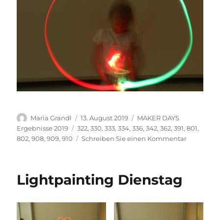
Autor
Veröffentlicht
Kategorien
Maria Grandl
13. August 2019
MAKER DAYS
am
Schlagwörter
Ergebnisse 2019
322
,
330
,
333
,
334
,
336
,
342
,
362
,
391
,
801
,
zu
802
,
908
,
909
,
910
Schreiben Sie einen Kommentar
Lightpain
Donnerst
Lightpainting Dienstag