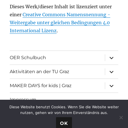
Dieses Werk/dieser Inhalt ist lizenziert unter
einer
Creative Commons Namensnennung -
Weitergabe unter gleichen Bedingungen 4.0
International Lizenz
.
Unterme
OER Schulbuch
öffnen
Unterme
Aktivitäten an der TU Graz
öffnen
Unterme
MAKER DAYS for kids | Graz
öffnen
Impressum
Diese Website benutzt Cookies. Wenn Sie die Website weiter
nutzen, gehen wir von Ihrem Einverständnis aus.
Informatische Grundbildung
Stolz präsentiert von
OK
WordPress