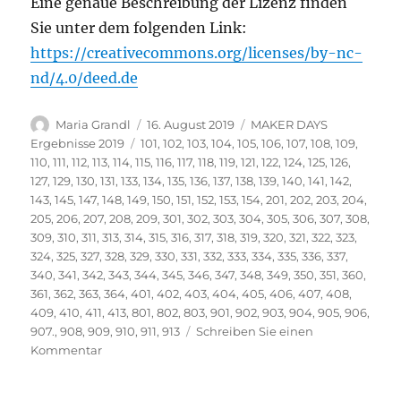
Eine genaue Beschreibung der Lizenz finden
Sie unter dem folgenden Link:
https://creativecommons.org/licenses/by-nc-
nd/4.0/deed.de
Autor
Veröffentlicht
Kategorien
Maria Grandl
16. August 2019
MAKER DAYS
am
Schlagwörter
Ergebnisse 2019
101
,
102
,
103
,
104
,
105
,
106
,
107
,
108
,
109
,
110
,
111
,
112
,
113
,
114
,
115
,
116
,
117
,
118
,
119
,
121
,
122
,
124
,
125
,
126
,
127
,
129
,
130
,
131
,
133
,
134
,
135
,
136
,
137
,
138
,
139
,
140
,
141
,
142
,
143
,
145
,
147
,
148
,
149
,
150
,
151
,
152
,
153
,
154
,
201
,
202
,
203
,
204
,
205
,
206
,
207
,
208
,
209
,
301
,
302
,
303
,
304
,
305
,
306
,
307
,
308
,
309
,
310
,
311
,
313
,
314
,
315
,
316
,
317
,
318
,
319
,
320
,
321
,
322
,
323
,
324
,
325
,
327
,
328
,
329
,
330
,
331
,
332
,
333
,
334
,
335
,
336
,
337
,
340
,
341
,
342
,
343
,
344
,
345
,
346
,
347
,
348
,
349
,
350
,
351
,
360
,
361
,
362
,
363
,
364
,
401
,
402
,
403
,
404
,
405
,
406
,
407
,
408
,
409
,
410
,
411
,
413
,
801
,
802
,
803
,
901
,
902
,
903
,
904
,
905
,
906
,
907.
,
908
,
909
,
910
,
911
,
913
Schreiben Sie einen
zu
Kommentar
Vielen
Dank