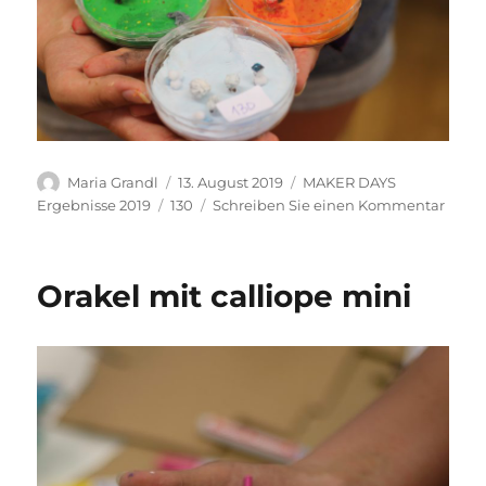
Autor
Veröffentlicht
Kategorien
Maria Grandl
13. August 2019
MAKER DAYS
am
Schlagwörter
zu
Ergebnisse 2019
130
Schreiben Sie einen Kommentar
Kreat
Orakel mit calliope mini