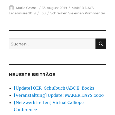
Autor
Veröffentlicht
Kategorien
Maria Grandl
13. August 2019
MAKER DAYS
am
Schlagwörter
zu
Ergebnisse 2019
130
Schreiben Sie einen Kommentar
Orake
mit
calli
mini
SU
Suchen
nach:
NEUESTE BEITRÄGE
[Update] OER-Schulbuch/ABC E-Books
[Veranstaltung] Update: MAKER DAYS 2020
[Netzwerktreffen] Virtual Calliope
Conference