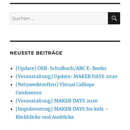
für
die
Teilnahme
SU
Suchen
an
nach:
den
MAKER
DAYS
for
kids
NEUESTE BEITRÄGE
2019
an
[Update] OER-Schulbuch/ABC E-Books
der
TU
[Veranstaltung] Update: MAKER DAYS 2020
Graz
[Netzwerktreffen] Virtual Calliope
Conference
[Veranstaltung] MAKER DAYS 2020
[Impulsvortrag] MAKER DAYS for kids –
Rückblicke und Ausblicke