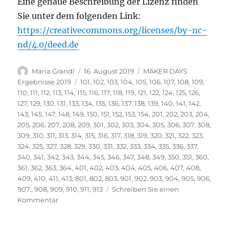
Eine genaue Beschreibung der Lizenz finden
Sie unter dem folgenden Link:
https://creativecommons.org/licenses/by-nc-
nd/4.0/deed.de
Autor
Veröffentlicht
Kategorien
Maria Grandl
16. August 2019
MAKER DAYS
am
Schlagwörter
Ergebnisse 2019
101
,
102
,
103
,
104
,
105
,
106
,
107
,
108
,
109
,
110
,
111
,
112
,
113
,
114
,
115
,
116
,
117
,
118
,
119
,
121
,
122
,
124
,
125
,
126
,
127
,
129
,
130
,
131
,
133
,
134
,
135
,
136
,
137
,
138
,
139
,
140
,
141
,
142
,
143
,
145
,
147
,
148
,
149
,
150
,
151
,
152
,
153
,
154
,
201
,
202
,
203
,
204
,
205
,
206
,
207
,
208
,
209
,
301
,
302
,
303
,
304
,
305
,
306
,
307
,
308
,
309
,
310
,
311
,
313
,
314
,
315
,
316
,
317
,
318
,
319
,
320
,
321
,
322
,
323
,
324
,
325
,
327
,
328
,
329
,
330
,
331
,
332
,
333
,
334
,
335
,
336
,
337
,
340
,
341
,
342
,
343
,
344
,
345
,
346
,
347
,
348
,
349
,
350
,
351
,
360
,
361
,
362
,
363
,
364
,
401
,
402
,
403
,
404
,
405
,
406
,
407
,
408
,
409
,
410
,
411
,
413
,
801
,
802
,
803
,
901
,
902
,
903
,
904
,
905
,
906
,
907.
,
908
,
909
,
910
,
911
,
913
Schreiben Sie einen
zu
Kommentar
Vielen
Dank